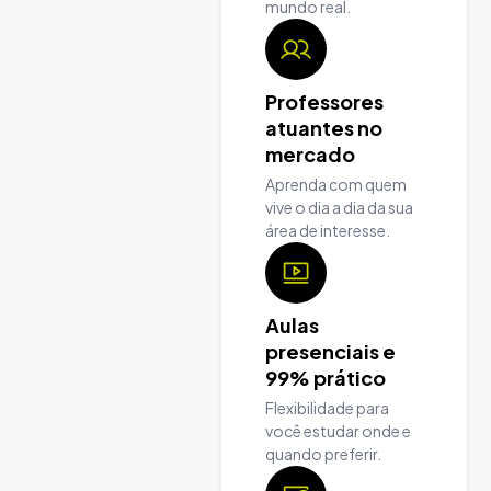
mundo real.
Professores
atuantes no
mercado
Aprenda com quem
vive o dia a dia da sua
área de interesse.
Aulas
presenciais e
99% prático
Flexibilidade para
você estudar onde e
quando preferir.