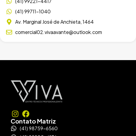
(41) 99221-4417
(41) 99711-1040
Av. Marginal José de Anchieta, 1464
comercial02.vivaavante@outlook.com
Contato Matriz
(41) 98759-6560