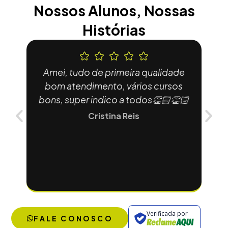
Nossos Alunos, Nossas
Histórias
Amei, tudo de primeira qualidade
E
bom atendimento, vários cursos
mu
bons, super indico a todos👏🏻👏🏻
met
c
Cristina Reis
Verificada por
FALE CONOSCO