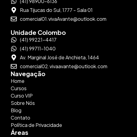
(41) 98900-6136
Rua Tijucas do Sul, 1777 - Sala 01
comercial01.vivaAvante@outlook.com
Unidade Colombo
(41) 99221-4417
(41) 99711-1040
Av. Marginal José de Anchieta, 1464
comercial02.vivaavante@outlook.com
Navegação
Home
Cursos
Curso VIP
Sobre Nós
Blog
Contato
Política de Privacidade
Áreas