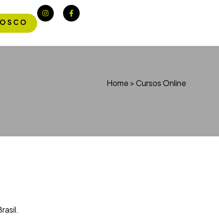
NOSCO
Home
>
Cursos Online
asil.