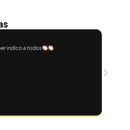
as
er indico a todos
Excele