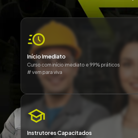
Início Imediato
Curso com início imediato e 99% práticos
# vem para viva
Instrutores Capacitados