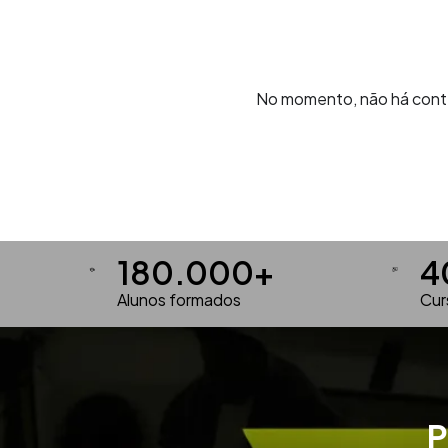
No momento, não há conteú
180.000
+
4
Alunos formados
Cur
P